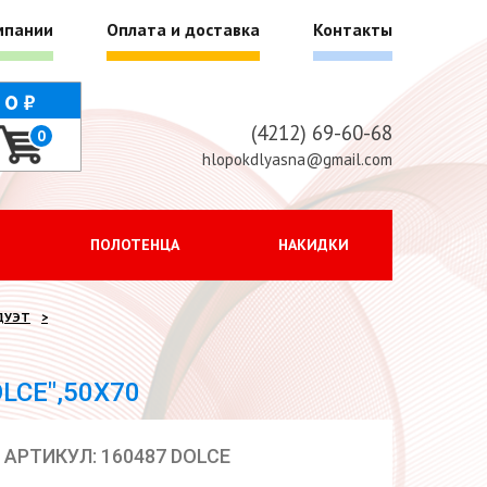
мпании
Оплата и доставка
Контакты
г
0
(4212) 69-60-68
0
hlopokdlyasna@gmail.com
ПОЛОТЕНЦА
НАКИДКИ
ДУЭТ
LCE",50Х70
АРТИКУЛ: 160487 DOLCE