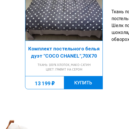
Ткань п
постель
Шелк по
шоколад
обворо
Комплект постельного белья
дуэт "COCO CHANEL",70Х70
ТКАНЬ: 100% ХЛОПОК, МАКО-САТИН
ЦВЕТ: ГРАФИТ НА СЕРОМ
г
КУПИТЬ
13 199